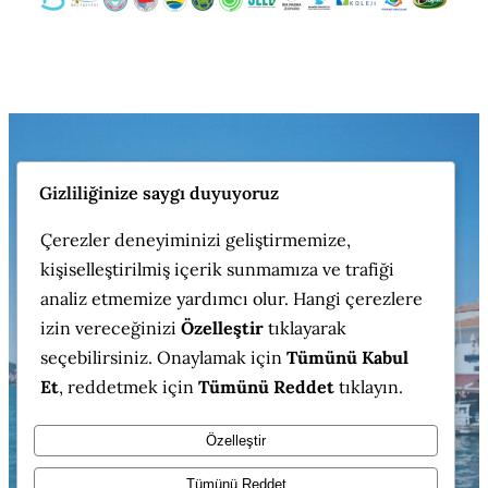
VII.
INTERNATIONAL CONGRESS ON
Gizliliğinize saygı duyuyoruz
GEOGRAPHICAL EDUCATION
Çerezler deneyiminizi geliştirmemize,
kişiselleştirilmiş içerik sunmamıza ve trafiği
VII. ULUSLARARASI COĞRAFYA EĞİTİMİ
analiz etmemize yardımcı olur. Hangi çerezlere
KONGRESİ (UCEK-7)
izin vereceğinizi
Özelleştir
tıklayarak
seçebilirsiniz. Onaylamak için
Tümünü Kabul
“
Güçlü Coğrafya Eğitimi Güçlü Gelecek
“
Et
, reddetmek için
Tümünü Reddet
tıklayın.
19-21 Aralık 2025
Cunda, Ayvalık
Özelleştir
Tümünü Reddet