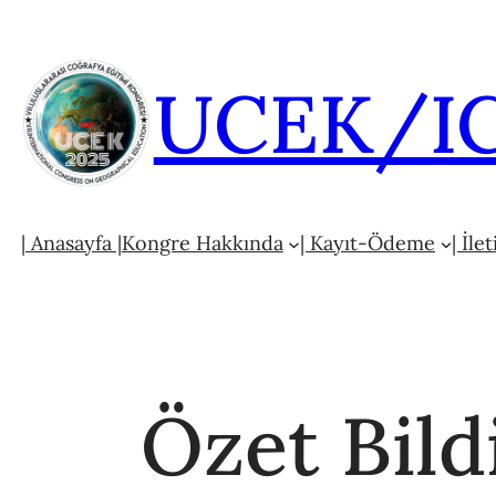
İçeriğe
geç
UCEK/IC
| Anasayfa |
Kongre Hakkında
| Kayıt-Ödeme
| İle
Özet Bildi