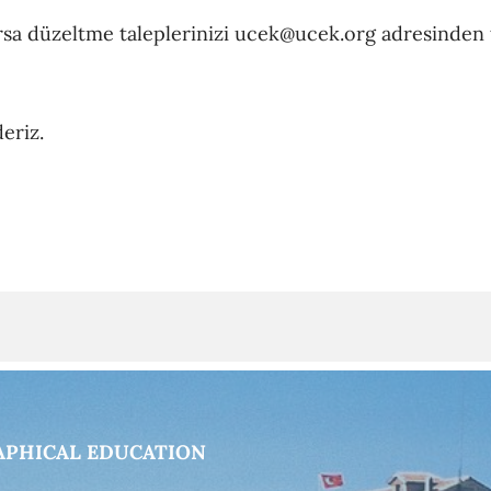
varsa düzeltme taleplerinizi ucek@ucek.org adresinden t
eriz.
APHICAL EDUCATION