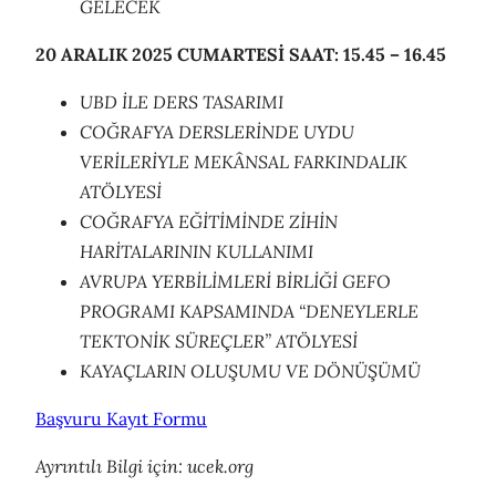
GELECEK
20 ARALIK 2025 CUMARTESİ
S
A
A
T
:
15.45 – 16.45
UBD İLE DERS TASARIMI
COĞRAFYA DERSLERİNDE UYDU
VERİLERİYLE MEKÂNSAL FARKINDALIK
ATÖLYESİ
COĞRAFYA EĞİTİMİNDE ZİHİN
HARİTALARININ KULLANIMI
AVRUPA YERBİLİMLERİ BİRLİĞİ GEFO
PROGRAMI KAPSAMINDA “DENEYLERLE
TEKTONİK SÜREÇLER” ATÖLYESİ
KAYAÇLARIN OLUŞUMU VE DÖNÜŞÜMÜ
Başvuru Kayıt Formu
Ayrıntılı Bilgi için: ucek.org