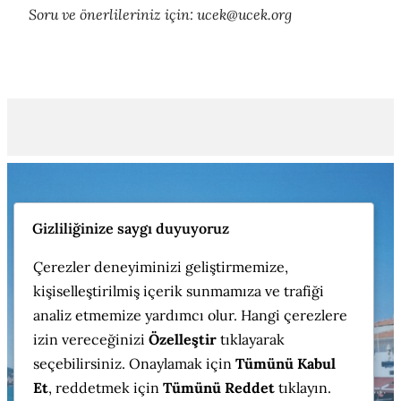
Soru ve önerlileriniz için: ucek@ucek.org
VII.
INTERNATIONAL CONGRESS ON
Gizliliğinize saygı duyuyoruz
GEOGRAPHICAL EDUCATION
Çerezler deneyiminizi geliştirmemize,
kişiselleştirilmiş içerik sunmamıza ve trafiği
VII. ULUSLARARASI COĞRAFYA EĞİTİMİ
analiz etmemize yardımcı olur. Hangi çerezlere
KONGRESİ (UCEK-7)
izin vereceğinizi
Özelleştir
tıklayarak
seçebilirsiniz. Onaylamak için
Tümünü Kabul
“
Güçlü Coğrafya Eğitimi Güçlü Gelecek
“
Et
, reddetmek için
Tümünü Reddet
tıklayın.