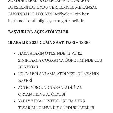
SÜRDÜRÜLEBİLİR GELECEK ve
COĞRAFYA
DERSLERİNDE UYDU VERİLERİYLE MEKÂNSAL
FARKINDALIK ATÖLYESİ
Atölyeleri için her
hatılımcı kendi bilgisayarını getirmelidir.
BAŞVURUYA AÇIK ATÖLYELER
19 ARALIK 2025 CUMA
S
A
A
T
:
17.00
–
18.00
HARİTALARIN ÖTESİNDE: 11 VE 12.
SINIFLARDA COĞRAFYA ÖĞRETİMİNDE CBS
DENEYİMİ
İKLİMLERİ ANLAMA ATÖLYESİ: DÜNYA’NIN
NEFESİ
ACTION BOUND TABANLI DİJİTAL
ORYANTIRING ATÖLYESİ
YAPAY ZEKA DESTEKLİ STEM DERS
TASARIMI: CANVA İLE SÜRDÜRÜLEBİLİR